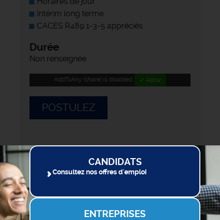
Horaires de jour
Intérim long terme
CACES R489 1-3-5 appréciés
Durée
Non renseignée
AddToAny (share) is disabled.
✓ Allow
POSTULEZ
CANDIDATS
Consultez nos offres d'emploi
ENTREPRISES