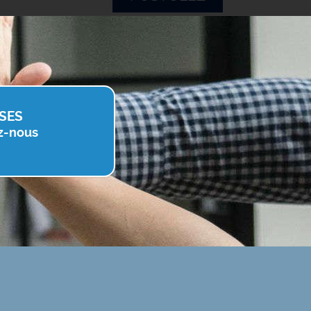
SES
z-nous