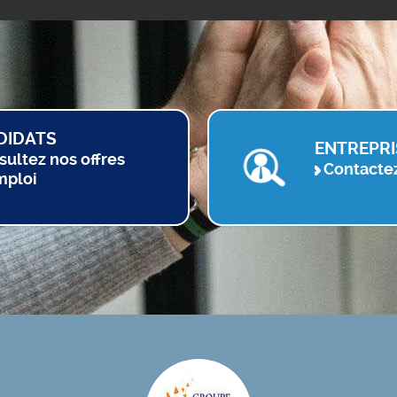
DIDATS
ENTREPRI
sultez nos offres
Contacte
mploi