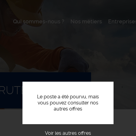
Qui sommes-nous ?
Nos métiers
Entreprise
CRUTEMENT F/H
Le poste a été pourvu, mais
vous pouvez consulter nos
autres offres
Voir les autres offres