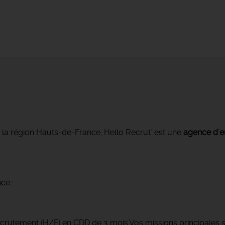
s la région Hauts-de-France, Hello Recrut' est une
agence d'e
ce :
crutement (H/F) en CDD de 3 mois.Vos missions principales s