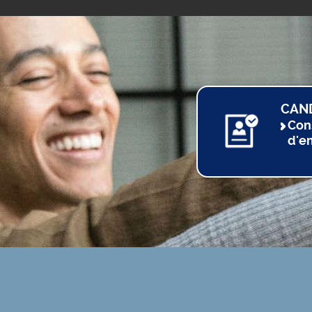
CAN
Con
d'e