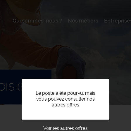
Qui sommes-nous ?
Nos métiers
Entreprise
IS (H/F)
Le poste a été pourvu, mais
vous pouvez consulter nos
autres offres
Voir les autres offres