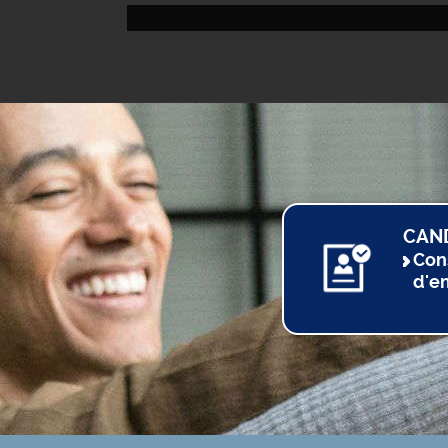
CAN
Con
d'e