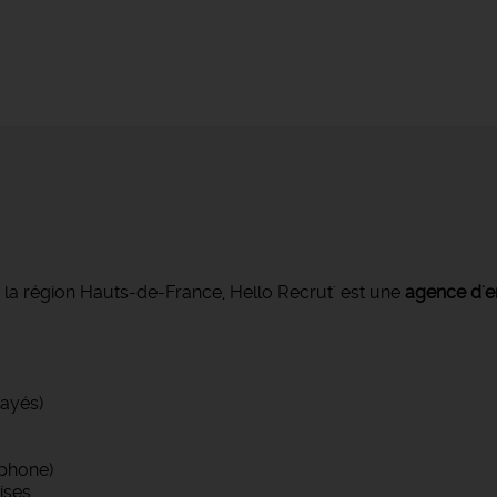
s la région Hauts-de-France, Hello Recrut' est une
agence d'e
ayés)
phone)
ises…