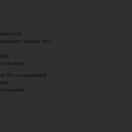
pentes bois
ure bois, toitures, etc.)
alité
es chantiers
ac Pro ou équivalent)
aire
de charpente