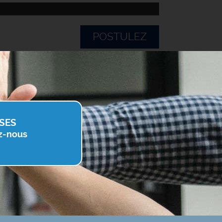
POSTULEZ
SES
z-nous