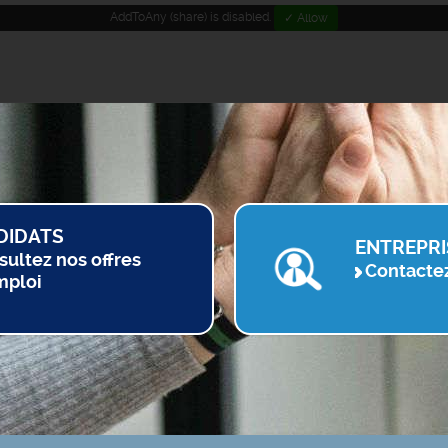
AddToAny (share) is disabled.
✓ Allow
DIDATS
ENTREPRI
sultez nos offres
Contacte
mploi