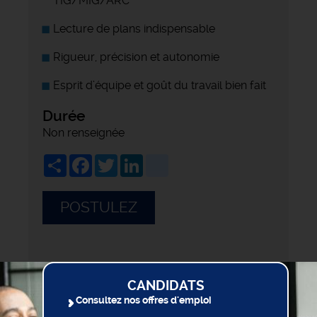
TIG/MIG/ARC
Lecture de plans indispensable
Rigueur, précision et autonomie
Esprit d’équipe et goût du travail bien fait
Durée
Non renseignée
Share
Facebook
Twitter
LinkedIn
viadeo
POSTULEZ
CANDIDATS
Consultez nos offres d'emploi