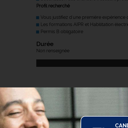
Profil recherché
Vous justifiez d'une première expérienc
Les formations AIPR et Habilitation éle
Permis B obligatoire
Durée
Non renseignée
CAN