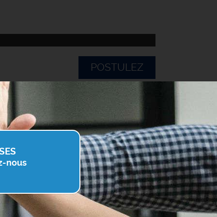
POSTULEZ
SES
z-nous