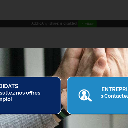
AddToAny (share) is disabled.
✓ Allow
DIDATS
ENTREPRI
sultez nos offres
Contacte
mploi