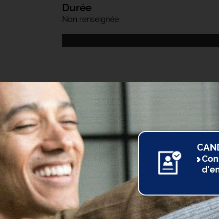
Durée
Non renseignée
CAN
Con
d'e