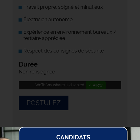
Travail propre, soigné et minutieux
Électricien autonome
Expérience en environnement bureaux /
tertiaire appréciée
Respect des consignes de sécurité
Durée
Non renseignée
AddToAny (share) is disabled.
✓ Allow
POSTULEZ
CANDIDATS