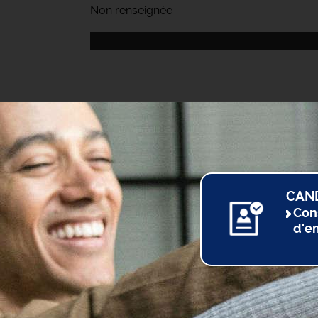
Non renseignée
CAN
Con
d'e