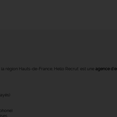
s la région Hauts-de-France, Hello Recrut' est une
agence d'e
ayés)
phone)
ises…