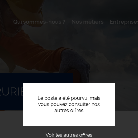
Qui sommes-nous ?
Nos métiers
Entreprise
URIER (H/F)
Le poste a été pourvu, mais
vous pouvez consulter nos
autres offres
Voir les autres offres