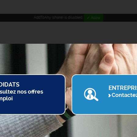
AddToAny (share) is disabled.
✓ Allow
DIDATS
ENTREPRI
sultez nos offres
Contacte
mploi