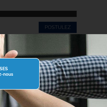
POSTULEZ
SES
z-nous