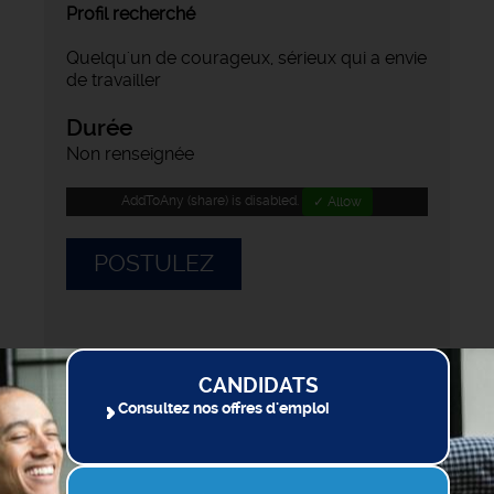
Profil recherché
Quelqu'un de courageux, sérieux qui a envie
de travailler
Durée
Non renseignée
AddToAny (share) is disabled.
✓ Allow
POSTULEZ
CANDIDATS
Consultez nos offres d'emploi