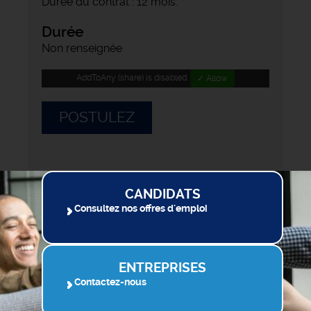
Durée du contrat : 12 mois.
Durée
Non renseignée
AddToAny (share) is disabled.
✓ Allow
POSTULEZ
CANDIDATS
Consultez nos offres d'emploi
ENTREPRISES
Contactez-nous