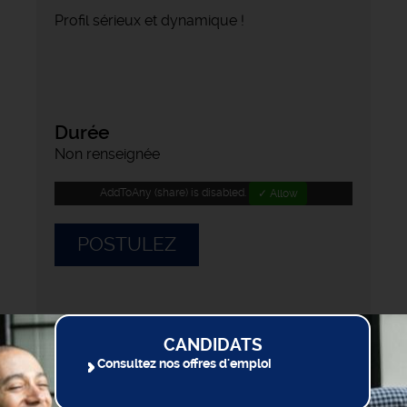
Profil sérieux et dynamique !
Durée
Non renseignée
AddToAny (share) is disabled.
✓ Allow
POSTULEZ
CANDIDATS
Consultez nos offres d'emploi