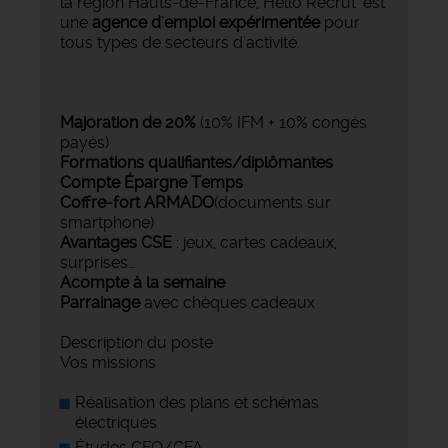
la région Hauts-de-France, Hello Recrut' est
une
agence d'emploi expérimentée
pour
tous types de secteurs d'activité.
Majoration de 20%
(10% IFM + 10% congés
payés)
Formations qualifiantes/diplômantes
Compte Épargne Temps
Coffre-fort ARMADO
(documents sur
smartphone)
Avantages CSE
: jeux, cartes cadeaux,
surprises…
Acompte à la semaine
Parrainage
avec chèques cadeaux
Description du poste
Vos missions
Réalisation des plans et schémas
électriques
Études CFO/CFA