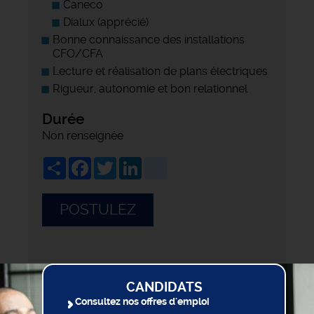
Caneco
Dialux (apprécié)
Bonne connaissance des installations
CFO/CFA
Lecture et réalisation de plans électriques
Rigueur, autonomie et bon relationnel
Durée
Non renseignée
Share
Facebook
Twitter
LinkedIn
viadeo
POSTULEZ
CANDIDATS
Consultez nos offres d'emploi