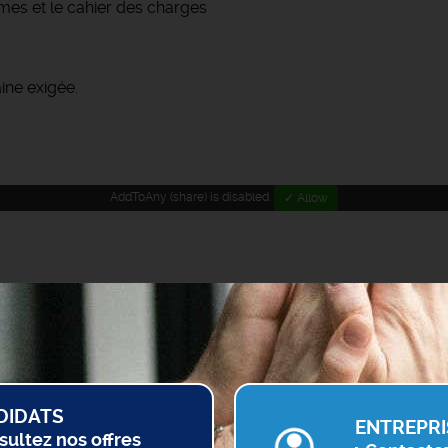
rmes et le cahier des charges
ine exigée.
AddToAny (share) is disabled.
✓ Allow
DIDATS
ENTREPRI
sultez nos offres