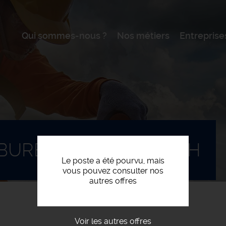
Qui sommes-nous ?
Nos métiers
Entreprise
 BUREAU D'ÉTUDES F/H
Le poste a été pourvu, mais
vous pouvez consulter nos
autres offres
Voir les autres offres