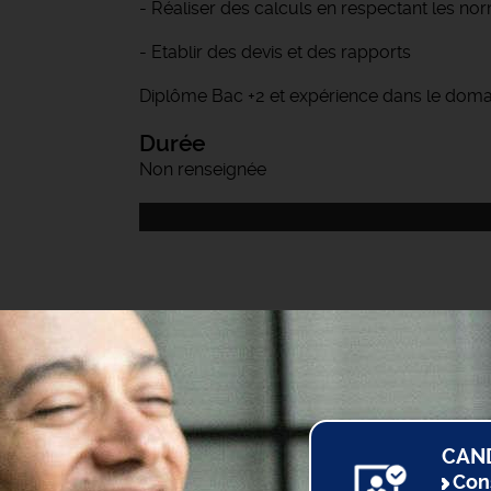
- Réaliser des calculs en respectant les no
- Etablir des devis et des rapports
Diplôme Bac +2 et expérience dans le doma
Durée
Non renseignée
CAN
Con