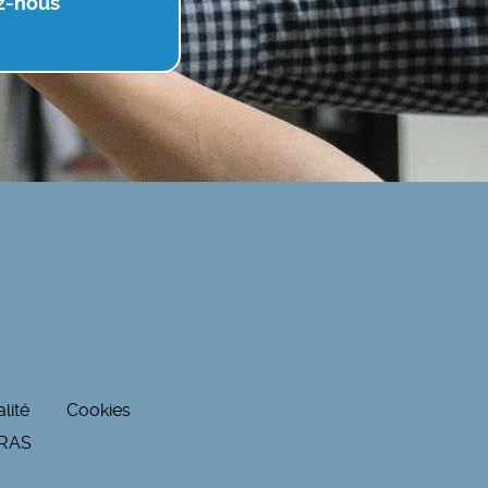
z-nous
lité
Cookies
RRAS