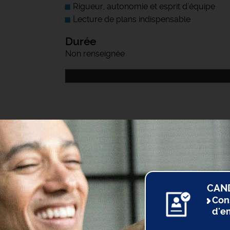
Rigueur, autonomie et esprit d’équipe
Lecture de plans indispensable
Durée
Non renseignée
CAN
Con
d'e