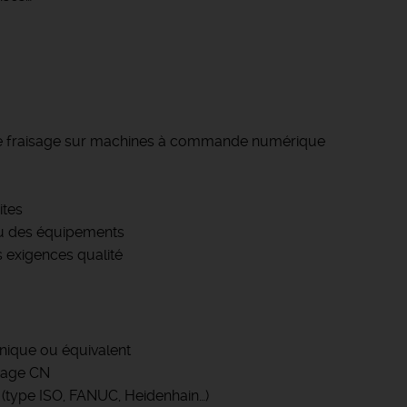
 de fraisage sur machines à commande numérique
ites
au des équipements
s exigences qualité
nique ou équivalent
isage CN
(type ISO, FANUC, Heidenhain…)