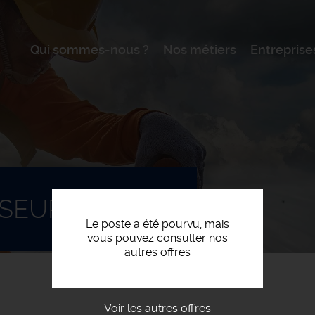
Qui sommes-nous ?
Nos métiers
Entreprise
SEUR CN (H/F)
Le poste a été pourvu, mais
vous pouvez consulter nos
autres offres
Voir les autres offres