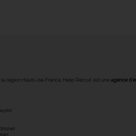
s la région Hauts-de-France, Hello Recrut' est une
agence d'e
ayés)
phone)
ises…