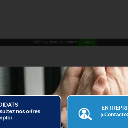
AddToAny (share) is disabled.
✓ Allow
DIDATS
ENTREPRI
sultez nos offres
Contacte
mploi