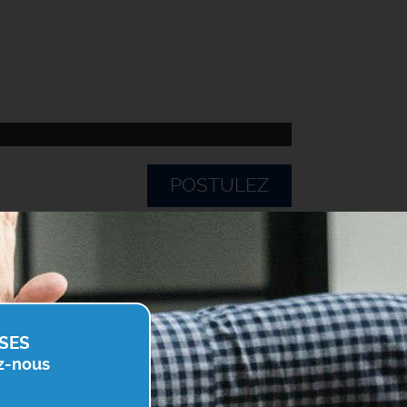
POSTULEZ
SES
z-nous